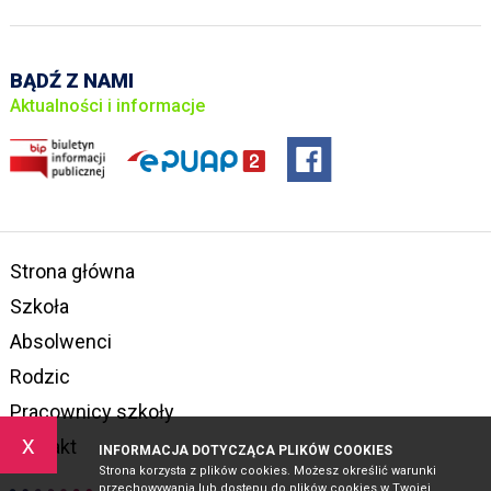
BĄDŹ Z NAMI
Aktualności i informacje
Strona główna
Szkoła
Absolwenci
Rodzic
Pracownicy szkoły
x
Kontakt
INFORMACJA DOTYCZĄCA PLIKÓW COOKIES
Strona korzysta z plików cookies. Możesz określić warunki
przechowywania lub dostępu do plików cookies w Twojej