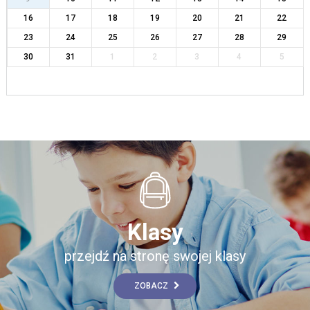
16
17
18
19
20
21
22
23
24
25
26
27
28
29
30
31
1
2
3
4
5
Klasy
przejdź na stronę swojej klasy
ZOBACZ