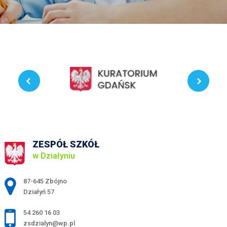
ZESPÓŁ SZKÓŁ
w Działyniu
Adres pocztowy:
87-645 Zbójno
Działyń 57
54 260 16 03
zsdzialyn@wp.pl