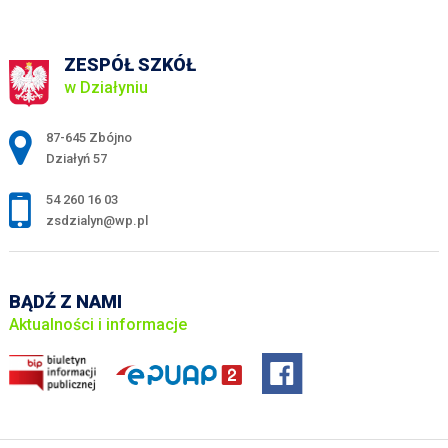
ZESPÓŁ SZKÓŁ
w Działyniu
Adres pocztowy:
87-645 Zbójno
Działyń 57
54 260 16 03
zsdzialyn@wp.pl
BĄDŹ Z NAMI
Aktualności i informacje