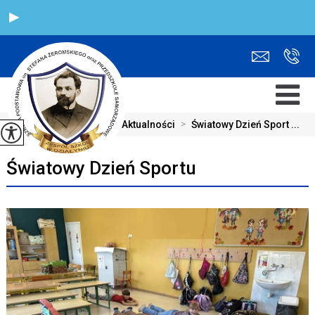
Jesteś tutaj:
Home
>
Aktualności
>
Światowy Dzień Sport ...
Światowy Dzień Sportu