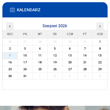
KALENDARZ
‹
Sierpień 2026
›
NDZ
PN
WT
ŚR
CZW
PT
SOB
26
27
28
29
30
31
1
2
3
4
5
6
7
8
9
10
11
12
13
14
15
16
17
18
19
20
21
22
23
24
25
26
27
28
29
30
31
1
2
3
4
5